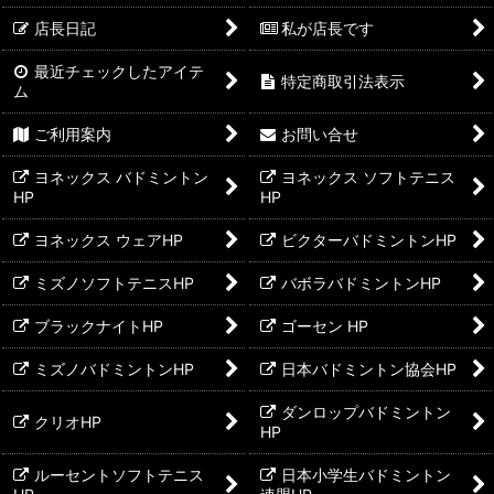
店長日記
私が店長です
バドミントンガット
最近チェックしたアイテ
特定商取引法表示
バドミントン張上げ工賃
ム
ご利用案内
お問い合せ
バドミントンシューズ
ヨネックス バドミントン
ヨネックス ソフトテニス
バドミントンシャトル
HP
HP
ヨネックス ウェアHP
ビクターバドミントンHP
ミズノソフトテニスHP
バボラバドミントンHP
ブラックナイトHP
ゴーセン HP
ミズノバドミントンHP
日本バドミントン協会HP
ダンロップバドミントン
クリオHP
HP
ルーセントソフトテニス
日本小学生バドミントン