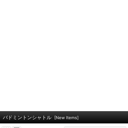
バドミントンシャトル
[
New Items
]