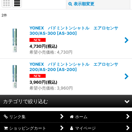
表示順変更
閉じる
2
件
表示数
:
YONEX バドミントンシャトル エアロセンサ
300/AS-300
[
AS-300
]
並び順
:
4,730
円
(税込)
希望小売価格
:
4,730
円
絞り込む
YONEX バドミントンシャトル エアロセンサ
200/AS-200
[
AS-200
]
3,960
円
(税込)
希望小売価格
:
3,960
円
カテゴリで絞り込む
リンク集
ホーム
バドミントン (全商品)
ショッピングカート
マイページ
バドミントンラケット