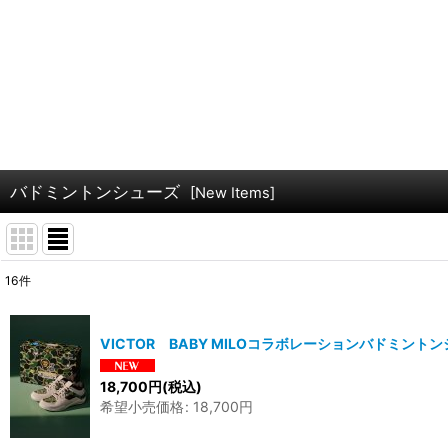
バドミントンシューズ
[
New Items
]
16
件
表示数
:
VICTOR BABY MILOコラボレーションバドミント
並び順
:
18,700
円
(税込)
希望小売価格
:
18,700
円