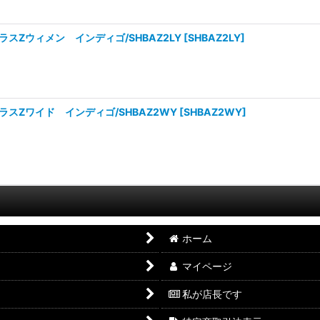
スZウィメン インディゴ/SHBAZ2LY
[
SHBAZ2LY
]
スZワイド インディゴ/SHBAZ2WY
[
SHBAZ2WY
]
ホーム
マイページ
私が店長です