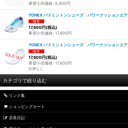
希望小売価格
:
6,600
円
YONEX バドミントンシューズ パワークッションエアラ
17,600
円
(税込)
希望小売価格
:
17,600
円
YONEX バドミントンシューズ パワークッションエアラ
17,600
円
(税込)
希望小売価格
:
17,600
円
在庫なし
カテゴリで絞り込む
リンク集
バドミントン (全商品)
ショッピングカート
バドミントンラケット
店長日記
バドミントンガット