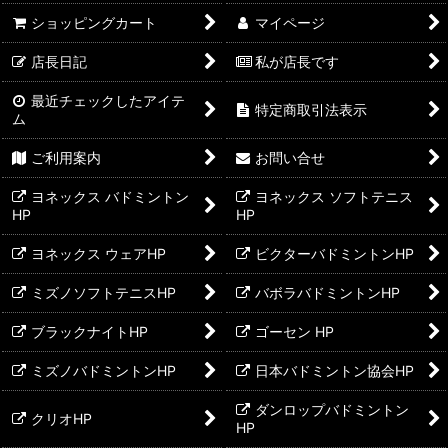
ショッピングカート
マイページ
ユニゲームシャツ
店長日記
私が店長です
ウィメンズゲームシャツ
最近チェックしたアイテ
特定商取引法表示
ジュニアゲームウェア（120-150サイズ）
ム
ご利用案内
お問い合せ
ユニゲームパンツ
ヨネックス バドミントン
ヨネックス ソフトテニス
ウィメンズゲームパンツ
HP
HP
ユニプラクティス
ヨネックス ウェアHP
ビクターバドミントンHP
ウィメンズプラクティス
ミズノソフトテニスHP
バボラバドミントンHP
ジュニアプラクティス
ブラックナイトHP
ゴーセン HP
ミズノバドミントンHP
日本バドミントン協会HP
ダンロップバドミントン
クリオHP
HP