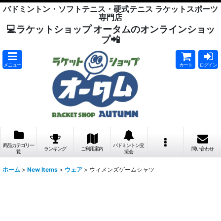
バドミントン・ソフトテニス・硬式テニス ラケットスポーツ
専門店
💻ラケットショップ オータムのオンラインショッ
プ📲
メニュー
カート
ログイン
商品カテゴリ一
バドミントン交
ランキング
ご利用案内
問い合わせ
覧
流会
ホーム
>
New Items
>
ウェア
>
ウィメンズゲームシャツ