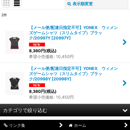
表示順変更
閉じる
2
件
表示数
:
【メール便/配達日指定不可】YONEX ウィメン
ズゲームシャツ（スリムタイプ）ブラッ
並び順
:
ク/20997Y
[
20997Y
]
8,360
円
(税込)
絞り込む
希望小売価格
:
10,450
円
【メール便/配達日指定不可】YONEX ウィメン
ズゲームシャツ（スリムタイプ）ブラッ
ク/20998Y
[
20998Y
]
8,360
円
(税込)
希望小売価格
:
10,450
円
カテゴリで絞り込む
リンク集
ホーム
ウェア (全商品)