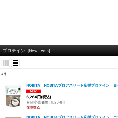
プロテイン
[
New Items
]
4
件
表示数
:
NOBITA NOBITAプロアスリート応援プロテイン ヨー
並び順
:
6,264
円
(税込)
希望小売価格
:
6,264
円
在庫数△
NOBITA NOBITAプロアスリート応援プロテイン ココ