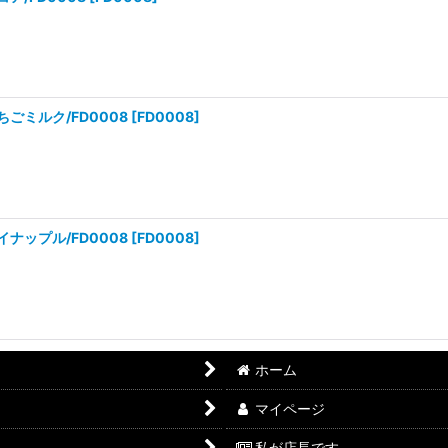
ちごミルク/FD0008
[
FD0008
]
イナップル/FD0008
[
FD0008
]
ホーム
マイページ
私が店長です