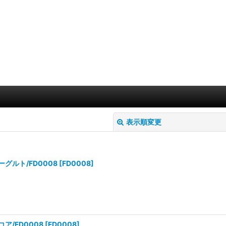
表示順変更
グルト/FD0008
[
FD0008
]
絞り込む
ア/FD0008
[
FD0008
]