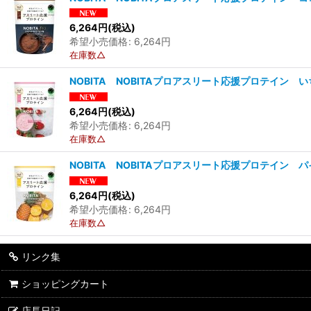
6,264
円
(税込)
希望小売価格
:
6,264
円
在庫数△
NOBITA NOBITAプロアスリート応援プロテイン い
6,264
円
(税込)
希望小売価格
:
6,264
円
在庫数△
NOBITA NOBITAプロアスリート応援プロテイン パ
6,264
円
(税込)
希望小売価格
:
6,264
円
在庫数△
リンク集
ショッピングカート
店長日記