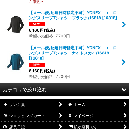
在庫数△
【メール便/配達日時指定不可】YONEX ユニロ
ングスリーブTシャツ ブラック/16818
[
16818
]
6,160
円
(税込)
希望小売価格
:
7,700
円
【メール便/配達日時指定不可】YONEX ユニロ
ングスリーブTシャツ ナイトスカイ/16818
[
16818
]
6,160
円
(税込)
希望小売価格
:
7,700
円
カテゴリで絞り込む
リンク集
ホーム
ウェア (全商品)
ショッピングカート
マイページ
ユニゲームシャツ
店長日記
私が店長です