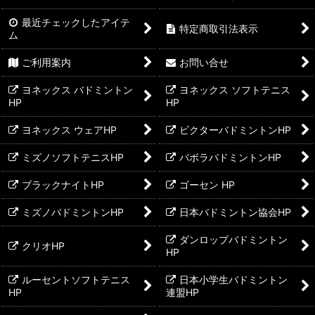
ウィメンズゲームシャツ
最近チェックしたアイテ
特定商取引法表示
ジュニアゲームウェア（120-150サイズ）
ム
ご利用案内
お問い合せ
ユニゲームパンツ
ヨネックス バドミントン
ヨネックス ソフトテニス
ウィメンズゲームパンツ
HP
HP
ユニプラクティス
ヨネックス ウェアHP
ビクターバドミントンHP
ウィメンズプラクティス
ミズノソフトテニスHP
バボラバドミントンHP
ジュニアプラクティス
ブラックナイトHP
ゴーセン HP
ミズノバドミントンHP
日本バドミントン協会HP
ダンロップバドミントン
クリオHP
HP
ルーセントソフトテニス
日本小学生バドミントン
HP
連盟HP