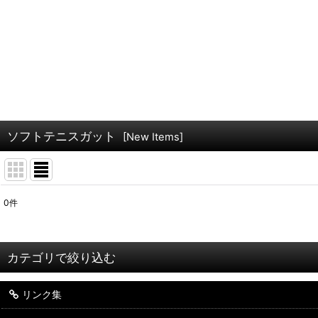
ソフトテニスガット
[
New Items
]
0
件
表示数
:
並び順
:
カテゴリで絞り込む
リンク集
ソフトテニス (全商品)