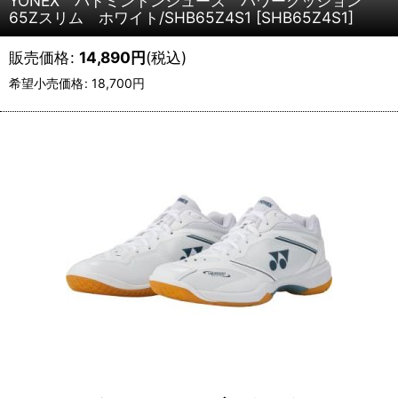
YONEX バドミントンシューズ パワークッション
65Zスリム ホワイト/SHB65Z4S1
[
SHB65Z4S1
]
販売価格
:
14,890
円
(税込)
希望小売価格
:
18,700
円