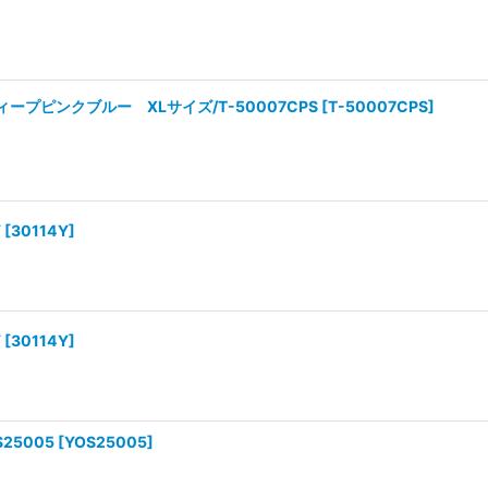
ツ ディープピンクブルー XLサイズ/T-50007CPS
[
T-50007CPS
]
Y
[
30114Y
]
Y
[
30114Y
]
25005
[
YOS25005
]