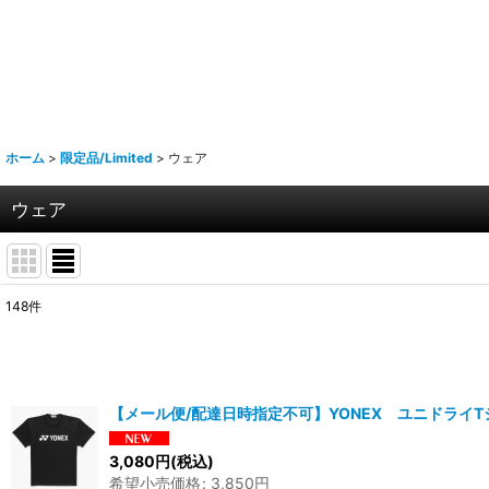
ホーム
>
限定品/Limited
>
ウェア
ウェア
148
件
表示数
:
並び順
:
【メール便/配達日時指定不可】YONEX ユニドライT
3,080
円
(税込)
希望小売価格
:
3,850
円