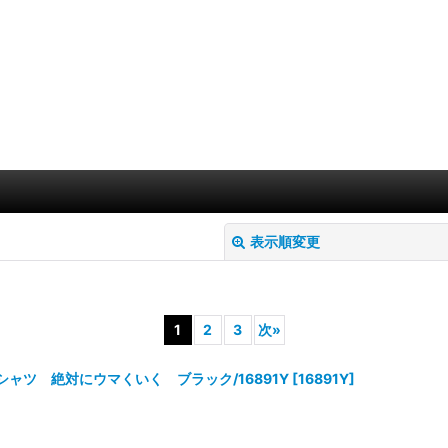
表示順変更
1
2
3
次
»
シャツ 絶対にウマくいく ブラック/16891Y
[
16891Y
]
絞り込む