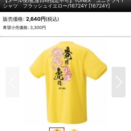
【メール便/配達日時指定不可】YONEX ユニドライT
シャツ フラッシュイエロー/16724Y
[
16724Y
]
販売価格
:
2,640
円
(税込)
希望小売価格
:
3,300
円