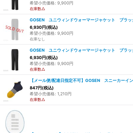
希望小売価格
:
9,900
円
在庫数△
GOSEN ユニウィンドウォーマージャケット ブラック
6,930
円
(税込)
希望小売価格
:
9,900
円
在庫なし
GOSEN ユニウィンドウォーマージャケット ブラック 
6,930
円
(税込)
希望小売価格
:
9,900
円
在庫数△
【メール便/配達日指定不可】GOSEN スニーカーインソッ
847
円
(税込)
希望小売価格
:
1,210
円
在庫数△