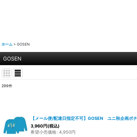
ホーム
>
GOSEN
GOSEN
299
件
表示数
:
並び順
:
【メール便/配達日指定不可】GOSEN ユニ秋企画ポチ
3,960
円
(税込)
希望小売価格
:
4,950
円