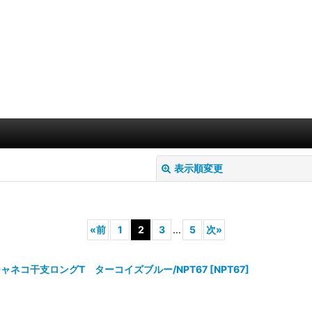
表示順変更
«
前
1
2
3
...
5
次
»
ャネコ干支ロングT ターコイズブルー/NPT67
[
NPT67
]
絞り込む