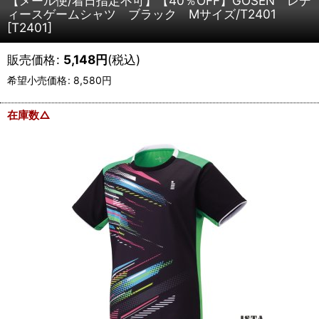
【メール便/着日指定不可】【40％OFF】GOSEN レデ
ィースゲームシャツ ブラック Mサイズ/T2401
[
T2401
]
販売価格
:
5,148
円
(税込)
希望小売価格
:
8,580
円
在庫数△