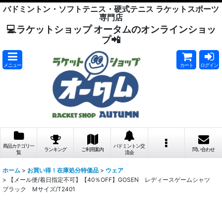
バドミントン・ソフトテニス・硬式テニス ラケットスポーツ
専門店
💻ラケットショップ オータムのオンラインショッ
プ📲
メニュー
カート
ログイン
商品カテゴリ一
バドミントン交
ランキング
ご利用案内
問い合わせ
覧
流会
ホーム
>
お買い得！在庫処分特価品
>
ウェア
>
【メール便/着日指定不可】【40％OFF】GOSEN レディースゲームシャツ
ブラック Mサイズ/T2401