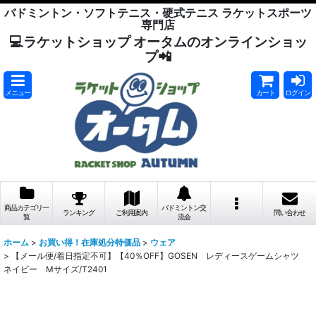
バドミントン・ソフトテニス・硬式テニス ラケットスポーツ
専門店
💻ラケットショップ オータムのオンラインショッ
プ📲
メニュー
カート
ログイン
商品カテゴリ一
バドミントン交
ランキング
ご利用案内
問い合わせ
覧
流会
ホーム
>
お買い得！在庫処分特価品
>
ウェア
>
【メール便/着日指定不可】【40％OFF】GOSEN レディースゲームシャツ
ネイビー Mサイズ/T2401