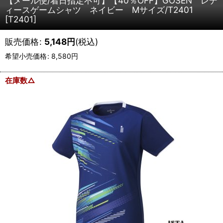
【メール便/着日指定不可】【40％OFF】GOSEN レデ
ィースゲームシャツ ネイビー Mサイズ/T2401
[
T2401
]
販売価格
:
5,148
円
(税込)
希望小売価格
:
8,580
円
在庫数△