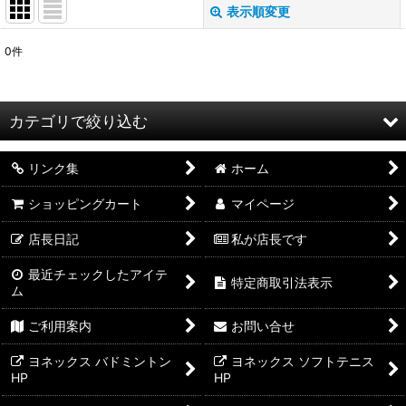
表示順変更
閉じる
0
件
表示数
:
並び順
:
カテゴリで絞り込む
絞り込む
リンク集
ホーム
ウェア (全商品)
ショッピングカート
マイページ
ユニゲームシャツ
店長日記
私が店長です
ウィメンズゲームシャツ
最近チェックしたアイテ
特定商取引法表示
ジュニアゲームウェア（120-150サイズ）
ム
ご利用案内
お問い合せ
ユニゲームパンツ
ヨネックス バドミントン
ヨネックス ソフトテニス
ウィメンズゲームパンツ
HP
HP
ユニプラクティス