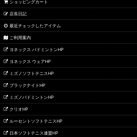
ショッピングカート
VICTOR
店長日記
GOSEN
最近チェックしたアイテム
black knight
ご利用案内
Babolat
ヨネックス バドミントンHP
LI-NING
ヨネックス ウェアHP
CHRIO
ミズノソフトテニスHP
MIZUNO
ブラックナイトHP
DUNLOP/SRIXON
ミズノバドミントンHP
Wilson
クリオHP
ルーセントソフトテニスHP
日本ソフトテニス連盟HP