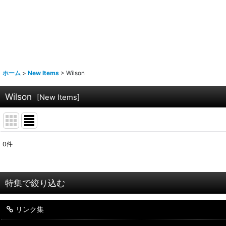
ホーム
>
New Items
>
Wilson
Wilson
[
New Items
]
0
件
表示数
:
並び順
:
特集で絞り込む
リンク集
YONEX