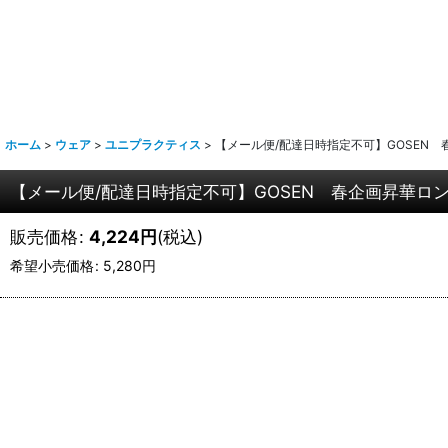
ホーム
>
ウェア
>
ユニプラクティス
>
【メール便/配達日時指定不可】GOSEN 春
【メール便/配達日時指定不可】GOSEN 春企画昇華ロング
販売価格
:
4,224
円
(税込)
希望小売価格
:
5,280
円