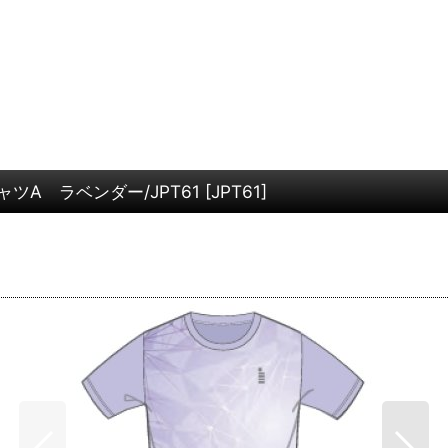
ツA ラベンダー/JPT61
[
JPT61
]