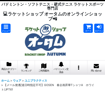
バドミントン・ソフトテニス・硬式テニス ラケットスポーツ
専門店
💻ラケットショップ オータムのオンラインショッ
プ📲
メニュー
カート
ログイン
商品カテゴリ一
バドミントン交
ランキング
ご利用案内
問い合わせ
覧
流会
ホーム
>
ウェア
>
ユニプラクティス
>
【メール便/配達日時指定不可】GOSEN 春企画昇華TシャツA ホワイ
ト/JPT61