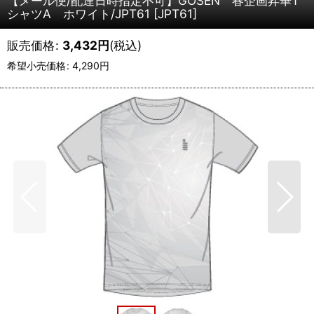
【メール便/配達日時指定不可】GOSEN 春企画昇華T
シャツA ホワイト/JPT61
[
JPT61
]
販売価格
:
3,432
円
(税込)
希望小売価格
:
4,290
円