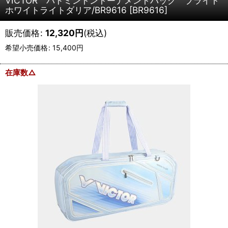
VICTOR バドミントントーナメントバッグ ブライト
ホワイトライトダリア/BR9616
[
BR9616
]
販売価格
:
12,320
円
(税込)
希望小売価格
:
15,400
円
在庫数△