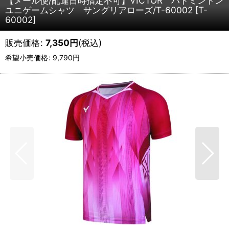
【メール便/配達日時指定不可】VICTOR バドミントン
ユニゲームシャツ サングリアローズ/T-60002
[
T-
60002
]
販売価格
:
7,350
円
(税込)
希望小売価格
:
9,790
円