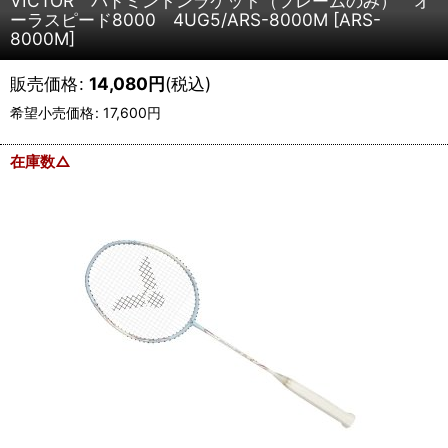
VICTOR バドミントンラケット（フレームのみ） オ
ーラスピード8000 4UG5/ARS-8000M
[
ARS-
8000M
]
販売価格
:
14,080
円
(税込)
希望小売価格
:
17,600
円
在庫数△