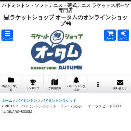
バドミントン・ソフトテニス・硬式テニス ラケットスポーツ
専門店
💻ラケットショップ オータムのオンラインショッ
プ📲
メニュー
カート
ログイン
商品カテゴリ一
バドミントン交
ランキング
ご利用案内
問い合わせ
覧
流会
ホーム
>
バドミントン
>
バドミントンラケット
>
VICTOR バドミントンラケット（フレームのみ） オーラスピード8000
4UG5/ARS-8000M