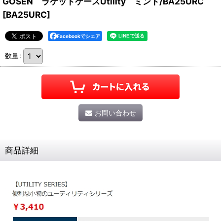
GOSEN ラケットケースUtility ミント/BA25URC
[
BA25URC
]
Facebookでシェア
数量
:
お問い合わせ
商品詳細