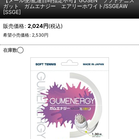
【メール便/配達日時指定不可】GOSEN ソフトテニス
ガット ガムエナジー エアリーホワイト/SSGEAW
[
SSGE
]
販売価格
:
2,024
円
(税込)
希望小売価格
:
2,530
円
在庫数◯