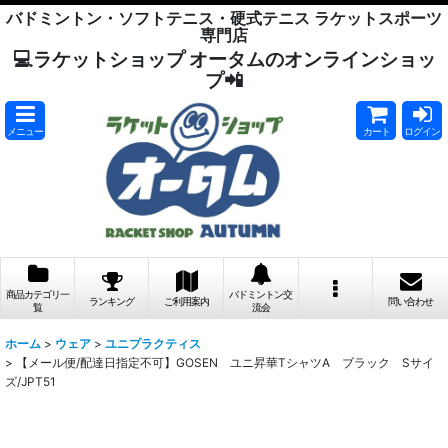
バドミントン・ソフトテニス・硬式テニス ラケットスポーツ
専門店
💻ラケットショップ オータムのオンラインショッ
プ📲
メニュー
カート
ログイン
商品カテゴリ一
バドミントン交
ランキング
ご利用案内
問い合わせ
覧
流会
ホーム
>
ウェア
>
ユニプラクティス
>
【メール便/配達日指定不可】GOSEN ユニ昇華TシャツA ブラック Sサイ
ズ/JPT51