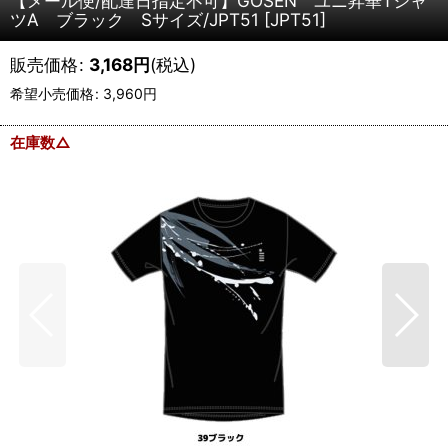
【メール便/配達日指定不可】GOSEN ユニ昇華Tシャ
ツA ブラック Sサイズ/JPT51
[
JPT51
]
販売価格
:
3,168
円
(税込)
希望小売価格
:
3,960
円
在庫数△