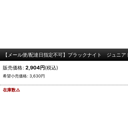
【メール便/配達日指定不可】ブラックナイト ジュニアドラ
販売価格
:
2,904
円
(税込)
希望小売価格
:
3,630
円
在庫数△