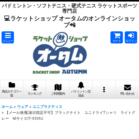
バドミントン・ソフトテニス・硬式テニス ラケットスポーツ
専門店
💻ラケットショップ オータムのオンラインショッ
プ📲
メニュー
カート
ログイン
商品カテゴリ一
バドミントン交
ランキング
ご利用案内
問い合わせ
覧
流会
ホーム
>
ウェア
>
ユニプラクティス
>
【メール便/配達日指定不可】ブラックナイト ユニドライTシャツ ライトグ
レー Mサイズ/T-5101U