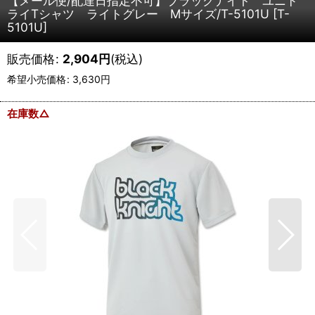
【メール便/配達日指定不可】ブラックナイト ユニド
ライTシャツ ライトグレー Mサイズ/T-5101U
[
T-
5101U
]
販売価格
:
2,904
円
(税込)
希望小売価格
:
3,630
円
在庫数△