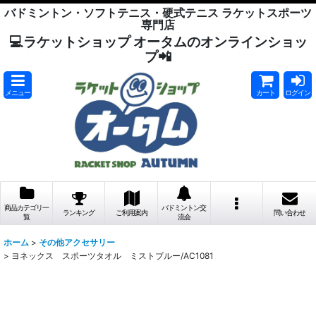
バドミントン・ソフトテニス・硬式テニス ラケットスポーツ
専門店
💻ラケットショップ オータムのオンラインショッ
プ📲
メニュー
カート
ログイン
商品カテゴリ一
バドミントン交
ランキング
ご利用案内
問い合わせ
覧
流会
ホーム
>
その他アクセサリー
>
ヨネックス スポーツタオル ミストブルー/AC1081