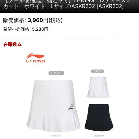
【メール便/配達日指定不可】LI-NING レディースス
カート ホワイト Lサイズ/ASKR202
[
ASKR202
]
販売価格
:
3,960
円
(税込)
希望小売価格
:
5,280
円
在庫数△