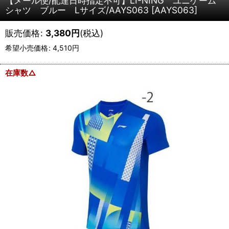
【メール便/配達日時指定不可】LI-NING ユニゲーム
シャツ ブルー Lサイズ/AAYS063
[
AAYS063
]
販売価格
:
3,380
円
(税込)
希望小売価格
:
4,510
円
在庫数△