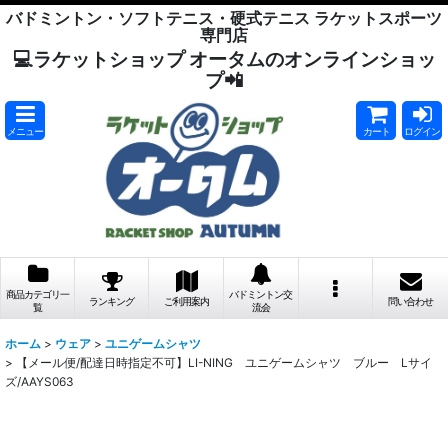
バドミントン・ソフトテニス・硬式テニス ラケットスポーツ
専門店
💻ラケットショップ オータムのオンラインショッ
プ📲
メニュー
カート
ログイン
商品カテゴリ一
バドミントン交
ランキング
ご利用案内
問い合わせ
覧
流会
ホーム
>
ウェア
>
ユニゲームシャツ
>
【メール便/配達日時指定不可】LI-NING ユニゲームシャツ ブルー Lサイ
ズ/AAYS063