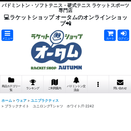
バドミントン・ソフトテニス・硬式テニス ラケットスポーツ
専門店
💻ラケットショップ オータムのオンラインショッ
プ📲
メニュー
カート
ログイン
商品カテゴリ一
バドミントン交
ランキング
ご利用案内
問い合わせ
覧
流会
ホーム
>
ウェア
>
ユニプラクティス
>
ブラックナイト ユニロングTシャツ ホワイト/T-2242