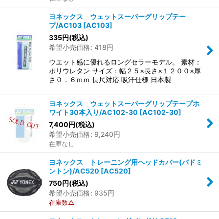
ヨネックス ウェットスーパーグリップテー
プ/AC103
[
AC103
]
335
円
(税込)
希望小売価格
:
418
円
ウエット感に優れるロングセラーモデル。 素材：
ポリウレタン サイズ：幅２５×長さ×１２００×厚
さ０．６ｍｍ 長尺対応 吸汗仕様 日本製
ヨネックス ウェットスーパーグリップテープホ
ワイト30本入り/AC102-30
[
AC102-30
]
7,400
円
(税込)
希望小売価格
:
9,240
円
在庫なし
ヨネックス トレーニング用ヘッドカバー(バドミ
ントン)/AC520
[
AC520
]
750
円
(税込)
希望小売価格
:
935
円
在庫数△