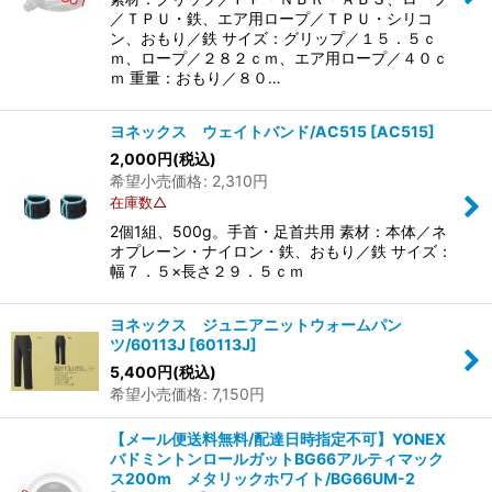
／ＴＰＵ・鉄、エア用ロープ／ＴＰＵ・シリコ
ン、おもり／鉄 サイズ：グリップ／１５．５ｃ
ｍ、ロープ／２８２ｃｍ、エア用ロープ／４０ｃ
ｍ 重量：おもり／８０…
ヨネックス ウェイトバンド/AC515
[
AC515
]
2,000
円
(税込)
希望小売価格
:
2,310
円
在庫数△
2個1組、500g。手首・足首共用 素材：本体／ネ
オプレーン・ナイロン・鉄、おもり／鉄 サイズ：
幅７．５×長さ２９．５ｃｍ
ヨネックス ジュニアニットウォームパン
ツ/60113J
[
60113J
]
5,400
円
(税込)
希望小売価格
:
7,150
円
【メール便送料無料/配達日時指定不可】YONEX
バドミントンロールガットBG66アルティマック
ス200m メタリックホワイト/BG66UM-2