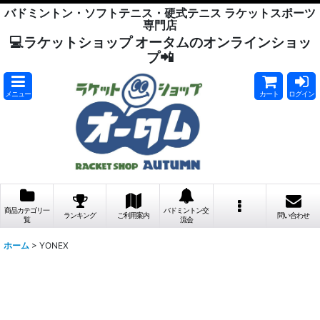
バドミントン・ソフトテニス・硬式テニス ラケットスポーツ
専門店
💻ラケットショップ オータムのオンラインショッ
プ📲
メニュー
カート
ログイン
商品カテゴリ一
バドミントン交
ランキング
ご利用案内
問い合わせ
覧
流会
ホーム
>
YONEX