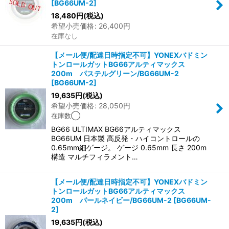
[
BG66UM-2
]
18,480
円
(税込)
希望小売価格
:
26,400
円
在庫なし
【メール便/配達日時指定不可】YONEXバドミン
トンロールガットBG66アルティマックス
200m パステルグリーン/BG66UM-2
[
BG66UM-2
]
19,635
円
(税込)
希望小売価格
:
28,050
円
在庫数◯
BG66 ULTIMAX BG66アルティマックス
BG66UM 日本製 高反発・ハイコントロールの
0.65mm細ゲージ。 ゲージ 0.65mm 長さ 200m
構造 マルチフィラメント…
【メール便/配達日時指定不可】YONEXバドミン
トンロールガットBG66アルティマックス
200m パールネイビー/BG66UM-2
[
BG66UM-
2
]
19,635
円
(税込)