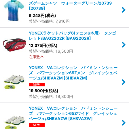
ズゲームシャツ ウォーターグリーン/20739
[
20739
]
6,248
円
(税込)
希望小売価格
:
7,810
円
YONEXラケットバッグ6(テニス6本用) タンゴ
レッド/BAG2202R
[
BAG2202R
]
12,375
円
(税込)
希望小売価格
:
16,500
円
在庫数△
YONEX VAコレクション バドミントンシュー
ズ パワークッション65Zメン グレイッシュベ
ージュ/SHBVAZM
[
SHBVAZM
]
19,800
円
(税込)
希望小売価格
:
19,800
円
YONEX VAコレクション バドミントンシュー
ズ パワークッション65Zワイド グレイッシュ
ベージュ/SHBVAZW
[
SHBVAZW
]