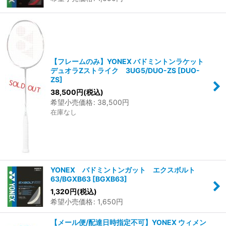
【フレームのみ】YONEX バドミントンラケット
デュオラZストライク 3UG5/DUO-ZS
[
DUO-
ZS
]
38,500
円
(税込)
希望小売価格
:
38,500
円
在庫なし
YONEX バドミントンガット エクスボルト
63/BGXB63
[
BGXB63
]
1,320
円
(税込)
希望小売価格
:
1,650
円
【メール便/配達日時指定不可】YONEX ウィメン