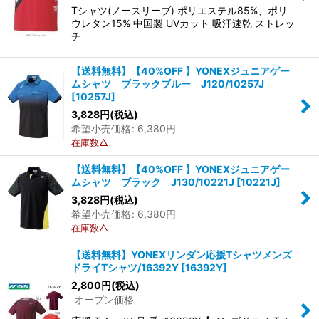
Tシャツ(ノースリーブ) ポリエステル85%、ポリ
ウレタン15% 中国製 UVカット 吸汗速乾 ストレッ
チ
【送料無料】【40%OFF 】YONEXジュニアゲー
ムシャツ ブラックブルー J120/10257J
[
10257J
]
3,828
円
(税込)
希望小売価格
:
6,380
円
在庫数△
【送料無料】【40%OFF 】YONEXジュニアゲー
ムシャツ ブラック J130/10221J
[
10221J
]
3,828
円
(税込)
希望小売価格
:
6,380
円
在庫数△
【送料無料】YONEXリンダン応援Tシャツメンズ
ドライTシャツ/16392Y
[
16392Y
]
2,800
円
(税込)
オープン価格