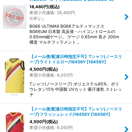
18,480
円
(税込)
希望小売価格
:
26,400
円
在庫なし
BG66 ULTIMAX BG66アルティマックス
BG66UM 日本製 高反発・ハイコントロールの
0.65mm細ゲージ。 ゲージ 0.65mm 長さ 200m
構造 マルチフィラメント…
【メール便/配達日時指定不可】Tシャツ(ノースリ
ーブ)ライトイエロー/16456Y
[
16456Y
]
4,500
円
(税込)
希望小売価格
:
6,050
円
Tシャツ(ノースリーブ) ポリエステル85%、ポリ
ウレタン15% 中国製 UVカット 吸汗速乾 ストレッ
チ
【メール便/配達日時指定不可】Tシャツ(ノースリ
ーブ)フラッシュレッド/16456Y
[
16456Y
]
4,500
円
(税込)
希望小売価格
:
6,050
円