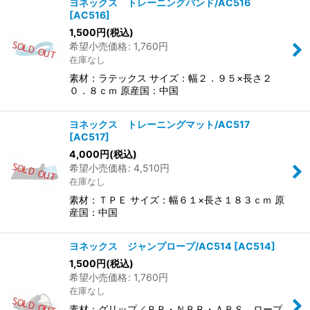
ヨネックス トレーニングバンド/AC516
[
AC516
]
1,500
円
(税込)
希望小売価格
:
1,760
円
在庫なし
素材：ラテックス サイズ：幅２．９５×長さ２
０．８ｃｍ 原産国：中国
ヨネックス トレーニングマット/AC517
[
AC517
]
4,000
円
(税込)
希望小売価格
:
4,510
円
在庫なし
素材：ＴＰＥ サイズ：幅６１×長さ１８３ｃｍ 原
産国：中国
ヨネックス ジャンプロープ/AC514
[
AC514
]
1,500
円
(税込)
希望小売価格
:
1,760
円
在庫なし
素材：グリップ／ＰＰ・ＮＢＲ・ＡＢＳ、ロープ