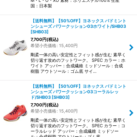
M・L・O・XO 素材：ポリエステル100% 生産
国：日本製
【送料無料】【50%OFF】ヨネックス バドミント
ンシューズ パワークッション03ホワイト/SHB03
[
SHB03
]
7,700
円
(税込)
希望小売価格
:
15,400
円
剛柔一体の高い安定性とフィット感が生む 素早く
切り返す攻めのフットワーク。 SPEC カラー：ホ
ワイト アッパー：合成繊維 ミッドソール：合成
樹脂 アウトソール：ゴム底 サイ…
【送料無料】【50%OFF】ヨネックス バドミント
ンシューズ パワークッション03コーラルレッ
ド/SHB03
[
SHB03
]
7,700
円
(税込)
希望小売価格
:
15,400
円
剛柔一体の高い安定性とフィット感が生む 素早く
切り返す攻めのフットワーク。 SPEC カラー：コ
ーラルレッド アッパー：合成繊維 ミッドソー
ル：合成樹脂 アウトソール：ゴム底 …