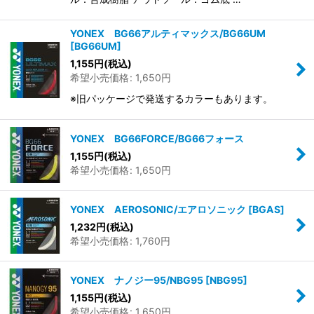
YONEX BG66アルティマックス/BG66UM
[
BG66UM
]
1,155
円
(税込)
希望小売価格
:
1,650
円
※旧パッケージで発送するカラーもあります。
YONEX BG66FORCE/BG66フォース
1,155
円
(税込)
希望小売価格
:
1,650
円
YONEX AEROSONIC/エアロソニック
[
BGAS
]
1,232
円
(税込)
希望小売価格
:
1,760
円
YONEX ナノジー95/NBG95
[
NBG95
]
1,155
円
(税込)
希望小売価格
:
1,650
円