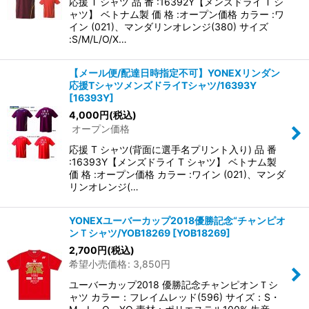
応援 T シャツ 品 番 :16392Y【メンズドライ T シ
ャツ】 ベトナム製 価 格 :オープン価格 カラー :ワ
イン (021)、マンダリンオレンジ(380) サイズ
:S/M/L/O/X…
【メール便/配達日時指定不可】YONEXリンダン
応援TシャツメンズドライTシャツ/16393Y
[
16393Y
]
4,000
円
(税込)
オープン価格
応援 T シャツ(背面に選手名プリント入り) 品 番
:16393Y【メンズドライ T シャツ】 ベトナム製
価 格 :オープン価格 カラー :ワイン (021)、マンダ
リンオレンジ(…
YONEXユーバーカップ2018優勝記念“チャンピオ
ンＴシャツ/YOB18269
[
YOB18269
]
2,700
円
(税込)
希望小売価格
:
3,850
円
ユーバーカップ2018 優勝記念チャンピオンＴシ
ャツ カラー：フレイムレッド(596) サイズ：S・