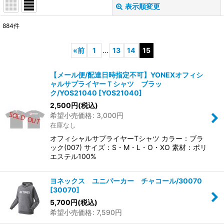
表示順変更
閉じる
884
件
表示数
:
«
前
1
...
13
14
15
並び順
:
【メール便/配達日時指定不可】YONEXオフィシ
ャルサプライヤーＴシャツ ブラッ
絞り込む
ク/YOS21040
[
YOS21040
]
2,500
円
(税込)
希望小売価格
:
3,000
円
在庫なし
オフィシャルサプライヤーTシャツ カラー：ブラ
ック(007) サイズ：S・M・L・O・XO 素材：ポリ
エステル100%
ヨネックス ユニパーカー チャコール/30070
[
30070
]
5,700
円
(税込)
希望小売価格
:
7,590
円