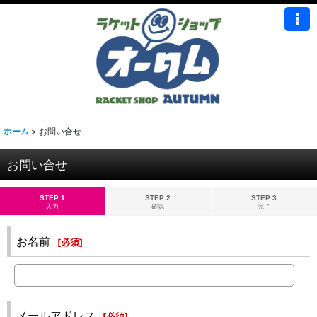
ホーム
>
お問い合せ
お問い合せ
STEP 1
STEP 2
STEP 3
入力
確認
完了
お名前
[
必須
]
メールアドレス
[
必須
]