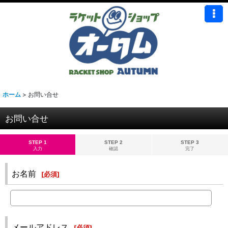
ホーム
>
お問い合せ
お問い合せ
STEP 1
STEP 2
STEP 3
入力
確認
完了
お名前
[
必須
]
メールアドレス
[
必須
]