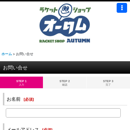
ホーム
>
お問い合せ
お問い合せ
STEP 1
STEP 2
STEP 3
入力
確認
完了
お名前
[
必須
]
メールアドレス
[
必須
]